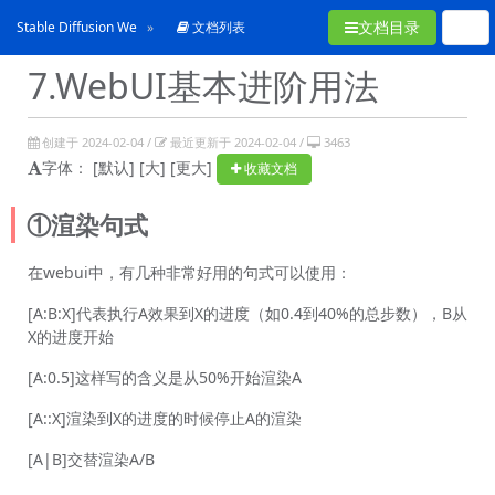
文档目录
Stable Diffusion WebUI 从入门到卸载
文档列表
7.WebUI基本进阶用法
创建于 2024-02-04 /
最近更新于 2024-02-04 /
3463
字体：
[默认]
[大]
[更大]
收藏文档
①渲染句式
在webui中，有几种非常好用的句式可以使用：
[A:B:X]代表执行A效果到X的进度（如0.4到40%的总步数），B从
X的进度开始
[A:0.5]这样写的含义是从50%开始渲染A
[A::X]渲染到X的进度的时候停止A的渲染
[A|B]交替渲染A/B