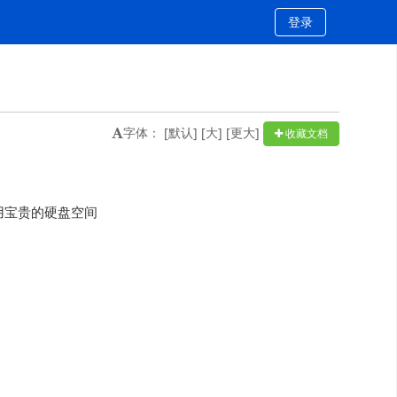
登录
字体：
[默认]
[大]
[更大]
收藏文档
占用宝贵的硬盘空间