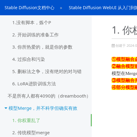
我们可以炼丹了，你不觉得这很酷吗？
Stable Diffusion文档中心
Stable Diffusion WebUI 从入门
（lora）
1.没有脚本，炼个P
1. 
2. 开始训练的准备工作
创建于 2024-02
3. 你所热爱的，就是你的参数
4. 过拟合和污染
①
模型融合
②
融合模型
5. 删标法之争，没有绝对的对与错
模型在Mer
③
模型融合
6. LoRA进阶训练方法
④
部分模型
不是所有人都有4090的（dreambooth）
模型Merge，并不科学但确实有效
1. 你权重乱了
2. 传统模型merge