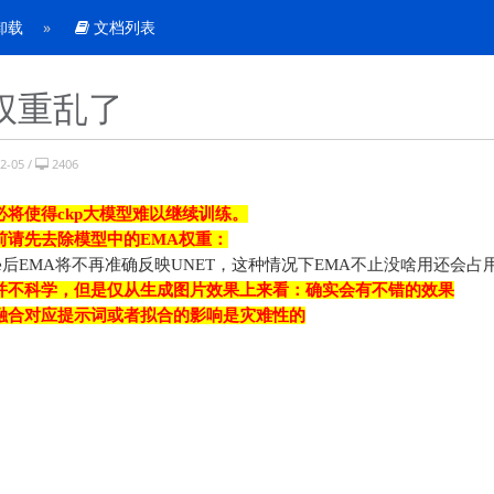
到卸载
文档列表
你权重乱了
-05 /
2406
必将使得ckp大模型难以继续训练。
前请先去除模型中的EMA权重：
ge后EMA将不再准确反映UNET，这种情况下EMA不止没啥用还会
并不科学，但是仅从生成图片效果上来看：确实会有不错的效果
融合对应提示词或者拟合的影响是灾难性的