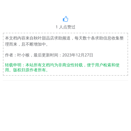
1
人点赞过
本文档内容来自秋叶甜品店求助频道，每天数十条求助信息收集整
理而来，且不断增加中。
作者：叶小猴，最后更新时间：2023年12月27日
转载申明：本站所有文档均为非商业性转载，便于用户检索和使
用。版权归原作者所有。
上一篇：6 CUDA kernel errors might be asynchronously
reported at some other API call,so the stacktrace below might
be incorrect.
下一篇：8 ConnectionResetError: [WinError 10054]远程主机强迫
关闭了一个现有的连接
Copyright © 2024
Stable Diffusion中文网
京ICP备
18062017号-19
京公网安备 11011102002347号