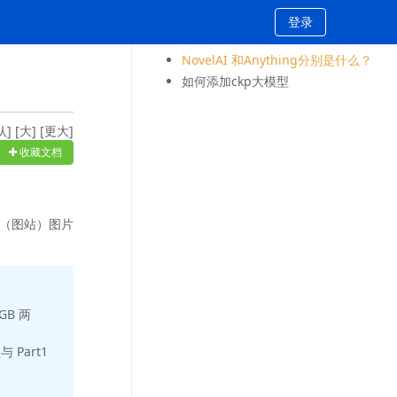
登录
NovelAI 和Anything分别是什么？
如何添加ckp大模型
认]
[大]
[更大]
收藏文档
ru（图站）图片
GB 两
 Part1