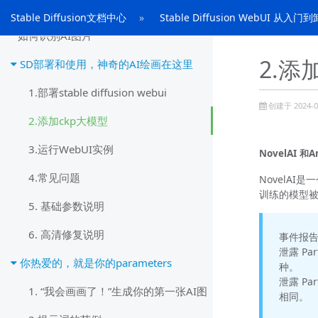
一些链接
Stable Diffusion文档中心
Stable Diffusion WebUI 从入门
如何识别AI图片
2.添
SD部署和使用，神奇的AI绘画在这里
1.部署stable diffusion webui
创建于 2024-02
2.添加ckp大模型
3.运行WebUI实例
NovelAI 和
4.常见问题
NovelAI
训练的模型
5. 基础参数说明
6. 高清修复说明
事件报
泄露 Pa
你热爱的，就是你的parameters
种。
泄露 Pa
1. “我会画画了！”生成你的第一张AI图
相同。