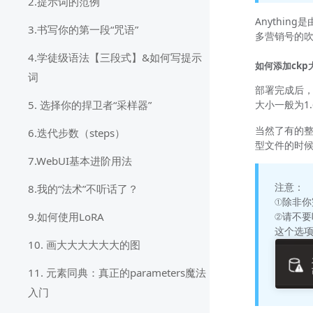
2.提示词的范例
Anythi
3.书写你的第一段“咒语”
多营销号的
4.学徒级语法【三段式】&如何写提示
如何添加ckp
词
部署完成后，将
大小一般为1.6
5. 选择你的捍卫者“采样器”
当然了有的整合
6.迭代步数（steps）
型文件的时
7.WebUI基本进阶用法
注意：
8.我的“法术”不听话了？
①除非你
②请不
9.如何使用LoRA
这个选
10. 画大大大大大大的图
11. 元素同典：真正的parameters魔法
入门