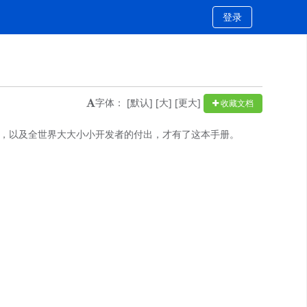
登录
字体：
[默认]
[大]
[更大]
收藏文档
ATIC1111，以及全世界大大小小开发者的付出，才有了这本手册。