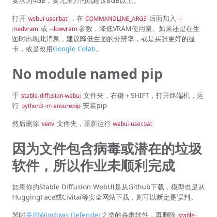
要求为4GB，要无压力的玩建议8GB以上。
打开
，在
后面加入
webui-user.bat
COMMANDLINE_ARGS
--
或
参数，降低VRAM使用量。如果还是在生
medvram
--lowvram
图时出现此消息，建议降低生图的分辨率，或是买张更好的显
卡，或是改用
Google Colab
。
No module named pip
于
文件夹，右键＋SHIFT，打开终端机，运
stable-diffusion-webui
行
安装pip
python3 -m ensurepip
然后删除
文件夹，重新运行
venv
webui-user.bat
因为文件包含病毒或潜在的垃圾
软件，所以作业未顺利完成
如果你的Stable Diffusion WebUI是从Github下载，模型也是从
HuggingFace或Civitai等安全网站下载，则可以断定是误判。
暂时
关闭Windows Defender
之类的杀毒软件，再删除
stable-