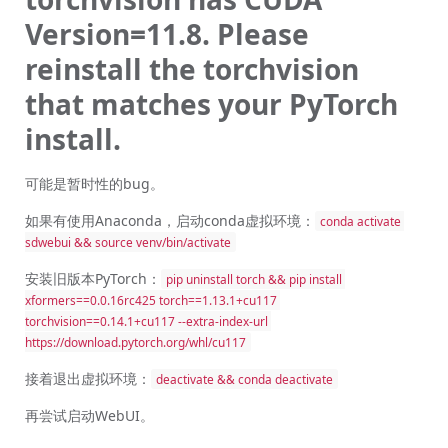
Version=11.8. Please
reinstall the torchvision
that matches your PyTorch
install.
可能是暂时性的bug。
如果有使用Anaconda，启动conda虚拟环境：
conda activate 
sdwebui && source venv/bin/activate
安装旧版本PyTorch：
pip uninstall torch && pip install 
xformers==0.0.16rc425 torch==1.13.1+cu117 
torchvision==0.14.1+cu117 --extra-index-url 
https://download.pytorch.org/whl/cu117
接着退出虚拟环境：
deactivate && conda deactivate
再尝试启动WebUI。