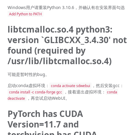
Windows用户请重装Python 3.10.6，并确认有在安装界面勾选
Add Python to PATH
libtcmalloc.so.4 python3:
version `GLIBCXX_3.4.30' not
found (required by
/usr/lib/libtcmalloc.so.4)
可能是暂时性的bug。
启动conda虚拟环境：
，然后安装gcc：
conda activate sdwebui
，接着退出虚拟环境：
conda install -c conda-forge gcc
conda 
，再尝试启动WebUI。
deactivate
PyTorch has CUDA
Version=11.7 and
torchvision has CUDA