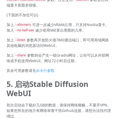
端显卡算图变很慢。
(下面的不加也可以)
加上
可进一步减少VRAM占用，只支持Nvidia显卡。
--xformers
加入
减少使用VAE算出黑图的几率。
--no-half-vae
加上
参数再开放防火墙7860通信端口，即可用局域网路
--listen
其他电脑的浏览器访问WebUI。
加上
参数则会产生一组Gradio网址，让你可以从外部网
--share
络或手机使用WebUI。网址72小时后过期。
其余可用参数请见
命令行参数
5. 启动Stable Diffusion
WebUI
初次启动会下载好几GB的数据，请保持网络顺畅，不要开VPN。
如果您所在的地方有网络审查干扰Github连接，请想办法找代理
绕过。