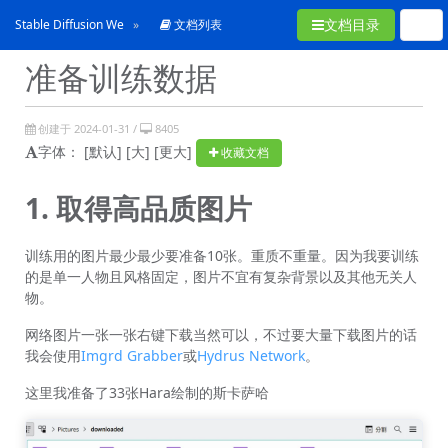
文档目录
Stable Diffusion WebUI使用手冊
文档列表
准备训练数据
创建于 2024-01-31 /
8405
字体：
[默认]
[大]
[更大]
收藏文档
1. 取得高品质图片
训练用的图片最少最少要准备10张。重质不重量。因为我要训练
的是单一人物且风格固定，图片不宜有复杂背景以及其他无关人
物。
网络图片一张一张右键下载当然可以，不过要大量下载图片的话
我会使用
Imgrd Grabber
或
Hydrus Network
。
这里我准备了33张Hara绘制的斯卡萨哈