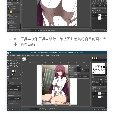
点击工具→变形工具→缩放，缩放图片使其符合目前画布大
小，再按Enter。