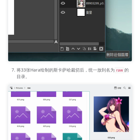
将33张Hara绘制的斯卡萨哈裁切后，统一放到名为
的
raw
目录。