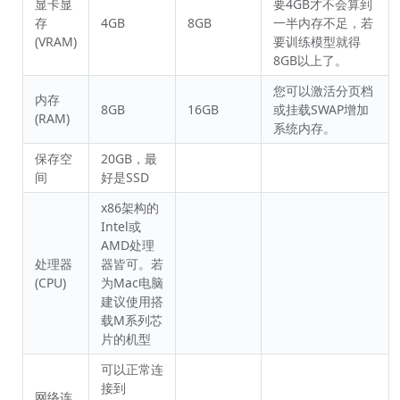
显卡显
要4GB才不会算到
存
4GB
8GB
一半内存不足，若
(VRAM)
要训练模型就得
8GB以上了。
您可以激活分页档
内存
8GB
16GB
或挂载SWAP增加
(RAM)
系统内存。
保存空
20GB，最
间
好是SSD
x86架构的
Intel或
AMD处理
处理器
器皆可。若
(CPU)
为Mac电脑
建议使用搭
载M系列芯
片的机型
可以正常连
接到
网络连