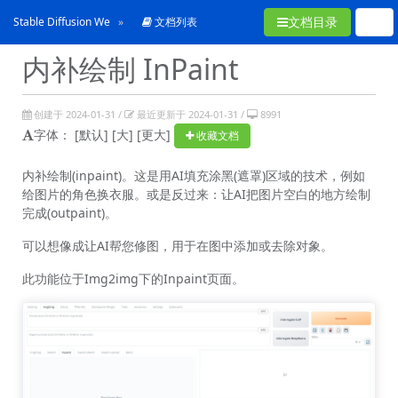
文档目录
Stable Diffusion WebUI使用手冊
文档列表
内补绘制 InPaint
创建于 2024-01-31 /
最近更新于 2024-01-31 /
8991
字体：
[默认]
[大]
[更大]
收藏文档
内补绘制(inpaint)。这是用AI填充涂黑(遮罩)区域的技术，例如
给图片的角色换衣服。或是反过来：让AI把图片空白的地方绘制
完成(outpaint)。
可以想像成让AI帮您修图，用于在图中添加或去除对象。
此功能位于Img2img下的Inpaint页面。