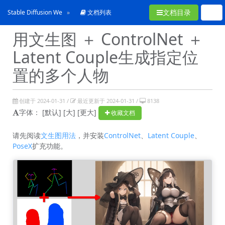
文档目录
Stable Diffusion WebUI使用手冊
文档列表
用文生图 ＋ ControlNet ＋
Latent Couple生成指定位
置的多个人物
创建于 2024-01-31 /
最近更新于 2024-01-31 /
8138
字体：
[默认]
[大]
[更大]
收藏文档
请先阅读
文生图用法
，并安装
ControlNet
、
Latent Couple
、
PoseX
扩充功能。