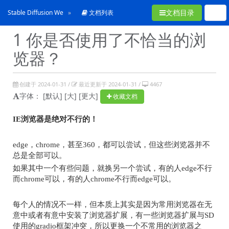
文档目录
Stable Diffusion WebUI常见问题合集
文档列表
1 你是否使用了不恰当的浏
览器？
创建于 2024-01-31 /
最近更新于 2024-01-31 /
4467
字体：
[默认]
[大]
[更大]
收藏文档
IE
浏览器是绝对不行的！
edge
，
chrome
，甚至
360
，都可以尝试，但这些浏览器并不
总是全部可以。
如果其中一个有些问题，就换另一个尝试，有的人
edge
不行
而
chrome
可以，有的人
chrome
不行而
edge
可以。
每个人的情况不一样，但本质上其实是因为常用浏览器在无
意中或者有意中安装了浏览器扩展，有一些浏览器扩展与
SD
使用的
gradio
框架冲突，所以更换一个不常用的浏览器之