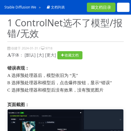
文档目录
Stable Diffusion WebUI常见问题合集
文档列表
1 ControlNet选不了模型/报
错/无效
创建于 2024-01-31 /
9718
字体：
[默认]
[大]
[更大]
收藏文档
错误表现：
A
选择预处理器后，模型依旧为
“
无
”
B
选择预处理器和模型后，点击爆炸按钮，显示
“
错误
”
C
选择预处理器和模型后没有效果，没有预览图片
页面截图：