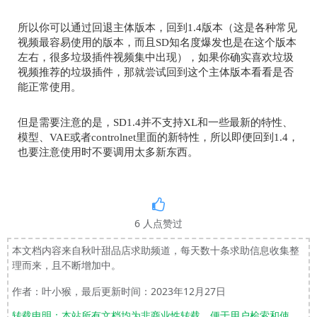
所以你可以通过回退主体版本，回到
1.4
版本（这是各种常见
视频最容易使用的版本，而且
SD
知名度爆发也是在这个版本
左右，很多垃圾插件视频集中出现），如果你确实喜欢垃圾
视频推荐的垃圾插件，那就尝试回到这个主体版本看看是否
能正常使用。
但是需要注意的是，
SD1.4
并不支持
XL
和一些最新的特性、
模型、
VAE
或者
controlnet
里面的新特性，所以即便回到
1.4
，
也要注意使用时不要调用太多新东西。
6
人点赞过
本文档内容来自秋叶甜品店求助频道，每天数十条求助信息收集整
理而来，且不断增加中。
作者：叶小猴，最后更新时间：2023年12月27日
转载申明：本站所有文档均为非商业性转载，便于用户检索和使