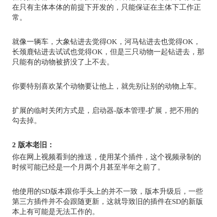
在只有主体本体的前提下开发的，只能保证在主体下工作正
常。
就像一辆车，大象钻进去觉得
OK
，河马钻进去也觉得
OK
，
长颈鹿钻进去试试也觉得
OK
，但是三只动物一起钻进去，那
只能有的动物被挤没了上不去。
你要特别喜欢某个动物要让他上，就先别让别的动物上车。
扩展的临时关闭方式是，启动器
-
版本管理
-
扩展，把不用的
勾去掉。
2
版本老旧：
你在网上视频看到的推送，使用某个插件，这个视频录制的
时候可能已经是一个月两个月甚至半年之前了。
他使用的
SD
版本跟你手头上的并不一致，版本升级后，一些
第三方插件并不会跟随更新，这就导致旧的插件在
SD
的新版
本上有可能是无法工作的。