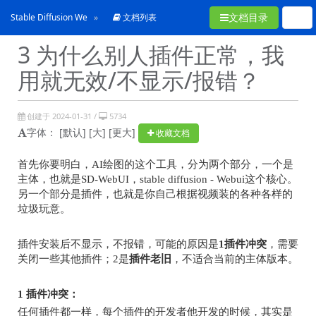
文档目录
Stable Diffusion WebUI常见问题合集
文档列表
3 为什么别人插件正常，我
用就无效/不显示/报错？
创建于 2024-01-31 /
5734
字体：
[默认]
[大]
[更大]
收藏文档
首先你要明白，
AI
绘图的这个工具，分为两个部分，一个是
主体，也就是
SD-WebUI
，
stable diffusion - Webui
这个核心。
另一个部分是插件，也就是你自己根据视频装的各种各样的
垃圾玩意。
插件安装后不显示，不报错，可能的原因是
1
插件冲突
，需要
关闭一些其他插件；
2
是
插件老旧
，不适合当前的主体版本。
1
插件冲突：
任何插件都一样，每个插件的开发者他开发的时候，其实是