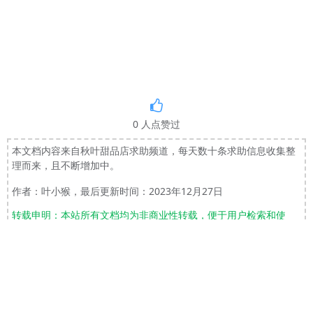
0
人点赞过
本文档内容来自秋叶甜品店求助频道，每天数十条求助信息收集整
理而来，且不断增加中。
作者：叶小猴，最后更新时间：2023年12月27日
转载申明：本站所有文档均为非商业性转载，便于用户检索和使
用。版权归原作者所有。
上一篇：33 ValueError: could not convert string to float:
下一篇：1 SD1.6 样式管理图标修复脚本