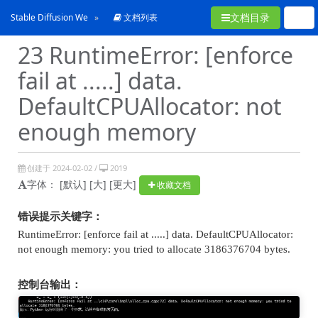
文档目录
Stable Diffusion WebUI常见问题合集
文档列表
23 RuntimeError: [enforce
fail at .....] data.
DefaultCPUAllocator: not
enough memory
创建于 2024-02-02 /
2019
字体：
[默认]
[大]
[更大]
收藏文档
错误提示关键字：
RuntimeError: [enforce fail at .....] data. DefaultCPUAllocator:
not enough memory: you tried to allocate 3186376704 bytes.
控制台输出：