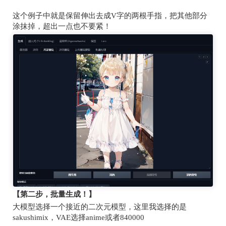
这个例子中就是保留伸出去成
V
字的两根手指，把其他部分
涂抹掉，超出一点也不要紧！
【第二步，批量生成！】
大模型选择一个接近的二次元模型，这里我选择的是
sakushimix
，
VAE
选择
anime
或者
840000